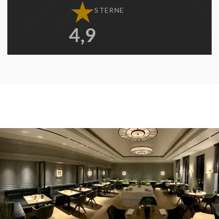
★
STERNE
4,9