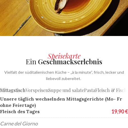
Sorgfältige Zubereitung
Speisekarte
Jedes Gericht wird „à la minute“ frisch für Sie zubereitet – mit
Ein
Geschmackserlebnis
Liebe und Leidenschaft.
Vielfalt der süditalienischen Küche – „à la minute“, frisch, lecker und
liebevoll zubereitet.
Mittagstisch
Vorspeisen
Suppe und salate
Pasta
Fleisch & Fisch
Unsere täglich wechselnden Mittagsgerichte (Mo- Fr
ohne Feiertage)
19,90 €
Fleisch des Tages
Carne del Giorno